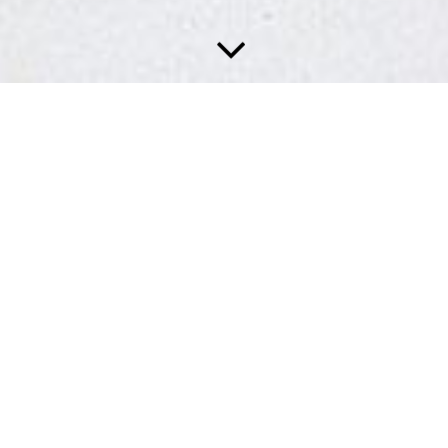
KREATIVTECHNIKEN
.
FÜR DIE BESONDEREN
RAUMGESTALTUNGEN
Heutzutage gibt es fast keine Grenzen für Ihre Gestaltungs­
wünsche. Aus lang­weiligen Kinder­zimmern zaubern wir ein
Action­paradies für Kinder oder verwandeln Ihren Essbereich in
einen eleganten Salon. Dekorative Wand­gestal­tung in Innen­
räumen wird auch gerne für die repräsen­tative Gestal­tung von
Hausfluren und Eingangs­bereichen eingesetzt. Dabei wenden
wir viele Techniken an, wie beispiels­weise Wand­tattoo, Foto­
tapete, Spachtel- und Wisch­technik, Zierprofile, Effekt­beschich­
tungen und viele mehr.