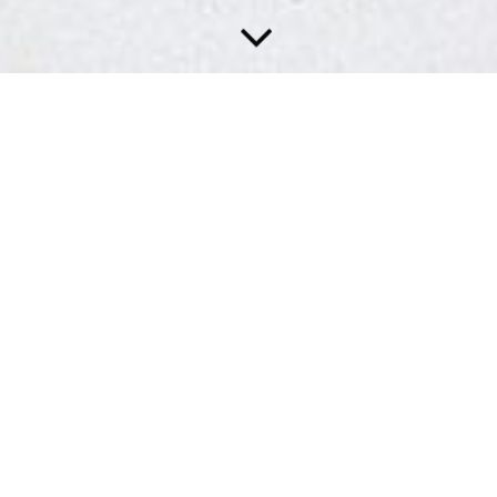
UNSERE BODEN­BELAGS­ARBEITEN
.
WIR KÜMMEN UNS UM IHREN
BODEN
Stil und Struktur eines jeden Raumes werden
beson­ders durch den Boden bestimmt. Fundier­tes
Fach­wissen über die Wirkung verschie­denster
Materia­lien, Werk­stoffe und Verfahrens­techniken
gehören zur Grund­voraus­setzung, um Böden
hoch­wertig zu gestal­ten. Bei der Reno­vierung
von Wänden und Decken ist meist auch eine
Sanie­rung des Bodens sinn­voll. Wir verlegen